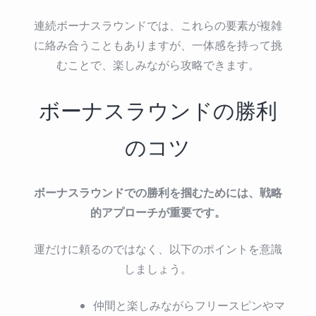
連続ボーナスラウンドでは、これらの要素が複雑
に絡み合うこともありますが、一体感を持って挑
むことで、楽しみながら攻略できます。
ボーナスラウンドの勝利
のコツ
ボーナスラウンドでの勝利を掴むためには、戦略
的アプローチが重要です。
運だけに頼るのではなく、以下のポイントを意識
しましょう。
仲間と楽しみながらフリースピンやマ