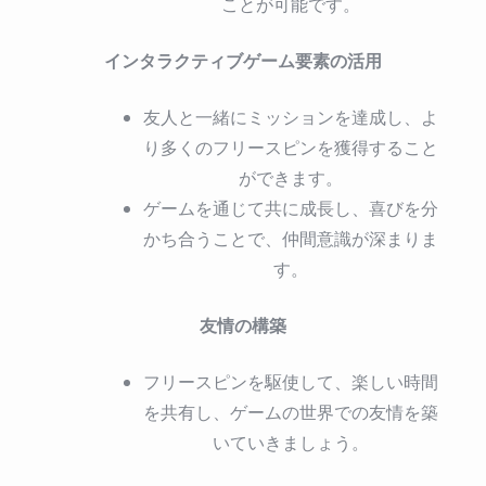
ことが可能です。
インタラクティブゲーム要素の活用
友人と一緒にミッションを達成し、よ
り多くのフリースピンを獲得すること
ができます。
ゲームを通じて共に成長し、喜びを分
かち合うことで、仲間意識が深まりま
す。
友情の構築
フリースピンを駆使して、楽しい時間
を共有し、ゲームの世界での友情を築
いていきましょう。