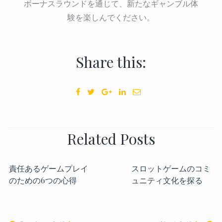
ボーナスラウンドを通じて、新たなギャンブル体
験を楽しんでください。
Share this:
Related Posts
責任あるゲームプレイ
スロットゲームのコミ
のための6つの心得
ュニティ文化を探る