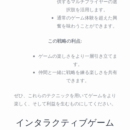
供するマルチプライヤーの選
択肢を活用します。
通常のゲーム体験を超えた興
奮を味わうことができます。
この戦略の利点:
ゲームの楽しさをより一層引き立てま
す。
仲間と一緒に戦略を練る楽しさを共有
できます。
ぜひ、これらのテクニックを用いてゲームをより
楽しく、そして利益を生むものにしてください。
インタラクティブゲーム