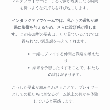
マルチプライヤーは、まるで夢が現実になる瞬間
を待つような気持ちを呼び起こします。
インタラクティブゲームでは、私たちの選択が結
果に影響を与えるため、さらに没頭感が増しま
す。
この参加型の要素は、ただ見ているだけでは
得られない満足感を与えてくれます。
一緒にプレイする仲間と戦略を考えた
り
結果を予想したりすることで、私たち
の絆は深まります。
こうした要素が組み合わさることで、プレイヤー
としての私たちは単なるゲーム以上の何かを体験
していると実感します。