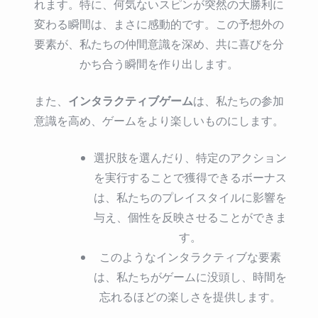
れます。特に、何気ないスピンが突然の大勝利に
変わる瞬間は、まさに感動的です。この予想外の
要素が、私たちの仲間意識を深め、共に喜びを分
かち合う瞬間を作り出します。
インタラクティブゲーム
また、
は、私たちの参加
意識を高め、ゲームをより楽しいものにします。
選択肢を選んだり、特定のアクション
を実行することで獲得できるボーナス
は、私たちのプレイスタイルに影響を
与え、個性を反映させることができま
す。
このようなインタラクティブな要素
は、私たちがゲームに没頭し、時間を
忘れるほどの楽しさを提供します。