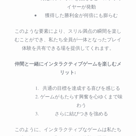
イヤーが発動
獲得した勝利金が何倍にも膨らむ
このような要素により、スリル満点の瞬間を楽し
むことができ、私たち全員が一体となったプレイ
体験を共有できる場を提供してくれます。
仲間と一緒にインタラクティブゲームを楽しむメ
リット:
共通の目標を達成する喜びを感じる
ゲームがもたらす興奮を心ゆくまで味
わう
さらに結びつきを強める
このように、インタラクティブなゲームは私たち