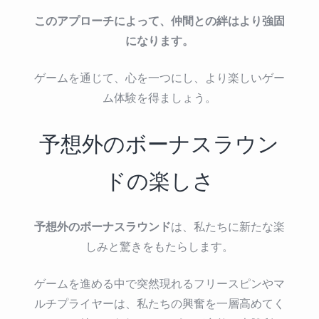
このアプローチによって、仲間との絆はより強固
になります。
ゲームを通じて、心を一つにし、より楽しいゲー
ム体験を得ましょう。
予想外のボーナスラウン
ドの楽しさ
予想外のボーナスラウンド
は、私たちに新たな楽
しみと驚きをもたらします。
ゲームを進める中で突然現れるフリースピンやマ
ルチプライヤーは、私たちの興奮を一層高めてく