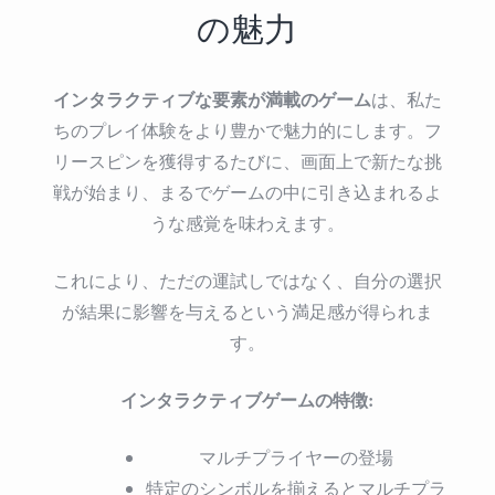
の魅力
インタラクティブな要素が満載のゲーム
は、私た
ちのプレイ体験をより豊かで魅力的にします。フ
リースピンを獲得するたびに、画面上で新たな挑
戦が始まり、まるでゲームの中に引き込まれるよ
うな感覚を味わえます。
これにより、ただの運試しではなく、自分の選択
が結果に影響を与えるという満足感が得られま
す。
インタラクティブゲームの特徴:
マルチプライヤーの登場
特定のシンボルを揃えるとマルチプラ