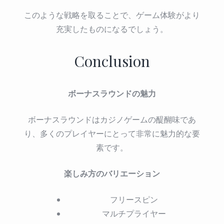
このような戦略を取ることで、ゲーム体験がより
充実したものになるでしょう。
Conclusion
ボーナスラウンドの魅力
ボーナスラウンドはカジノゲームの醍醐味であ
り、多くのプレイヤーにとって非常に魅力的な要
素です。
楽しみ方のバリエーション
フリースピン
マルチプライヤー