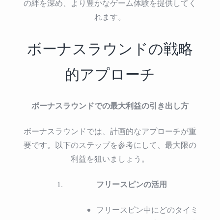
の絆を深め、より豊かなゲーム体験を提供してく
れます。
ボーナスラウンドの戦略
的アプローチ
ボーナスラウンドでの最大利益の引き出し方
ボーナスラウンドでは、計画的なアプローチが重
要です。以下のステップを参考にして、最大限の
利益を狙いましょう。
フリースピンの活用
フリースピン中にどのタイミ