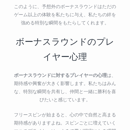
このように、予想外のボーナスラウンドはただの
ゲーム以上の体験を私たちに与え、私たちの絆を
強める特別な瞬間をもたらしてくれます。
ボーナスラウンドのプレ
イヤー心理
ボーナスラウンドに対するプレイヤーの心理
は、
期待感や興奮が大きく影響します。私たちはみん
な、特別な瞬間を共有し、仲間と一緒に勝利を喜
びたいと感じています。
フリースピンが始まると、心の中で自然と高まる
期待感がありますよね。スピンごとに増えていく