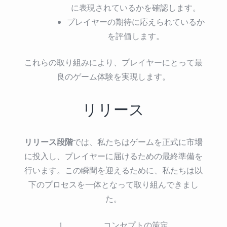
に表現されているかを確認します。
プレイヤーの期待に応えられているか
を評価します。
これらの取り組みにより、プレイヤーにとって最
良のゲーム体験を実現します。
リリース
リリース段階
では、私たちはゲームを正式に市場
に投入し、プレイヤーに届けるための最終準備を
行います。この瞬間を迎えるために、私たちは以
下のプロセスを一体となって取り組んできまし
た。
コンセプトの策定