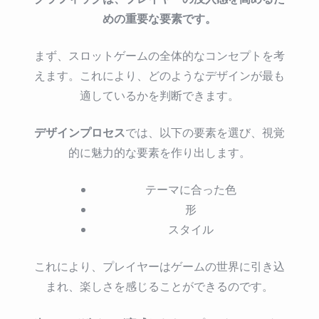
めの重要な要素です。
まず、スロットゲームの全体的なコンセプトを考
えます。これにより、どのようなデザインが最も
適しているかを判断できます。
デザインプロセス
では、以下の要素を選び、視覚
的に魅力的な要素を作り出します。
テーマに合った色
形
スタイル
これにより、プレイヤーはゲームの世界に引き込
まれ、楽しさを感じることができるのです。