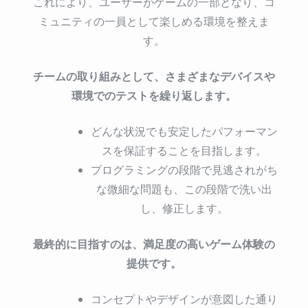
これにより、ユーザーがゲームの一部となり、コ
ミュニティの一員として楽しめる環境を整えま
す。
チームの取り組みとして、さまざまなデバイスや
環境でのテストを繰り返します。
どんな状況でも安定したパフォーマン
スを保証することを目指します。
プログラミングの段階で見逃されがち
な微細な問題も、この段階で洗い出
し、修正します。
最終的に目指すのは、満足度の高いゲーム体験の
提供です。
コンセプトやデザインが意図した通り