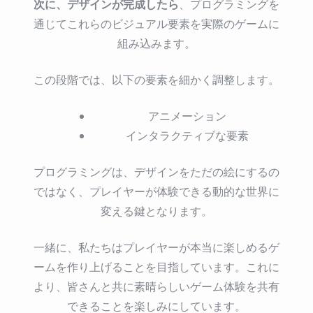
次に、デザインが完成したら
、プログラミングを
通じてこれらのビジュアル要素を実際のゲームに
組み込みます。
この段階では、以下の要素を細かく調整します。
アニメーション
インタラクティブな要素
プログラミングは、デザインをただの絵にするの
ではなく、プレイヤーが体験できる動的な世界に
変える鍵となります。
一緒に、私たちはプレイヤーが本当に楽しめるゲ
ームを作り上げることを目指しています。これに
より、皆さんと共に素晴らしいゲーム体験を共有
できることを楽しみにしています。