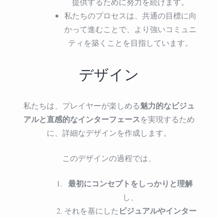
提供するために努力を続けます。
私たちのプロセスは、共通の目標に向
かって進むことで、より強いコミュニ
ティを築くことを目指しています。
デザイン
魅力的なビジュ
私たちは、プレイヤーが楽しめる
アルと直感的なインターフェース
を実現するため
に、詳細なデザインを作成します。
このデザインの過程では、
最初にコンセプトをしっかりと理解
し、
ビジュアルやインター
それを基にした