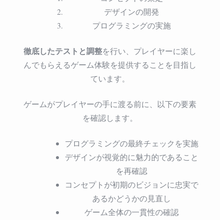
デザインの開発
プログラミングの実施
徹底したテストと調整
を行い、プレイヤーに楽し
んでもらえるゲーム体験を提供することを目指し
ています。
ゲームがプレイヤーの手に渡る前に、以下の要素
を確認します。
プログラミングの最終チェックを実施
デザインが視覚的に魅力的であること
を再確認
コンセプトが初期のビジョンに忠実で
あるかどうかの見直し
ゲーム全体の一貫性の確認