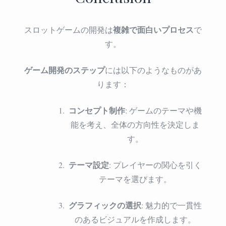
複雑で面白いプロセス
スロットゲームの開発は
で
す。
ゲーム開発のステップ
には以下のようなものがあ
ります：
コンセプト制作
: ゲームのテーマや機
能を考え、全体の方向性を決定しま
す。
テーマ設定
: プレイヤーの関心を引く
テーマを選びます。
グラフィックの選択
: 魅力的で一貫性
のあるビジュアルを作成します。