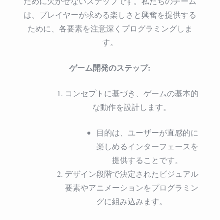
ために欠かせないステップです。私たちのチーム
は、プレイヤーが求める楽しさと興奮を提供する
ために、各要素を注意深くプログラミングしま
す。
ゲーム開発のステップ:
コンセプトに基づき、ゲームの基本的
な動作を設計します。
目的は、ユーザーが直感的に
楽しめるインターフェースを
提供することです。
デザイン段階で決定されたビジュアル
要素やアニメーションをプログラミン
グに組み込みます。