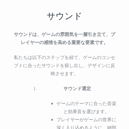
サウンド
サウンドは、ゲームの雰囲気を一層引き立て、プ
レイヤーの感情を高める重要な要素です。
私たちは以下のステップを経て、ゲームのコンセ
プトに合ったサウンドを探し出し、デザインに反
映させます。
サウンド選定
ゲームのテーマに合った音楽
と効果音を選びます。
プレイヤーがゲームの世界に
深く入り込めるように、細部