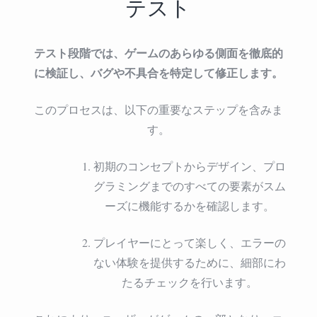
テスト
テスト段階では、ゲームのあらゆる側面を徹底的
に検証し、バグや不具合を特定して修正します。
このプロセスは、以下の重要なステップを含みま
す。
初期のコンセプトからデザイン、プロ
グラミングまでのすべての要素がスム
ーズに機能するかを確認します。
プレイヤーにとって楽しく、エラーの
ない体験を提供するために、細部にわ
たるチェックを行います。