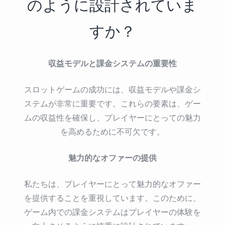
のように設計されていま
すか？
収益モデルと課金システムの重要性
スロットゲームの成功には、収益モデルや課金シ
ステムが非常に重要です。これらの要素は、ゲー
ムの収益性を確保し、プレイヤーにとっての魅力
を高めるために不可欠です。
魅力的なオファーの提供
私たちは、プレイヤーにとって魅力的なオファー
を提供することを重視しています。このために、
ゲーム内での課金システムはプレイヤーの体験を