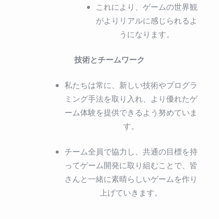
これにより、ゲームの世界観
がよりリアルに感じられるよ
うになります。
技術とチームワーク
私たちは常に、新しい技術やプログラ
ミング手法を取り入れ、より優れたゲ
ーム体験を提供できるよう努めていま
す。
チーム全員で協力し、共通の目標を持
ってゲーム開発に取り組むことで、皆
さんと一緒に素晴らしいゲームを作り
上げていきます。