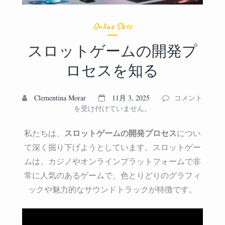
Online Slots
スロットゲームの開発プ
ロセスを知る
ス
Clementina Morar
11月 3, 2025
コメント
ロ
を受け付けていません。
ッ
ト
スロットゲームの開発プロセス
私たちは、
につい
ゲ
て深く掘り下げようとしています。スロットゲー
ー
ムは、カジノやオンラインプラットフォームで非
ム
の
常に人気のあるゲームで、色とりどりのグラフィ
開
ックや魅力的なサウンドトラックが特徴です。
発
プ
ロ
セ