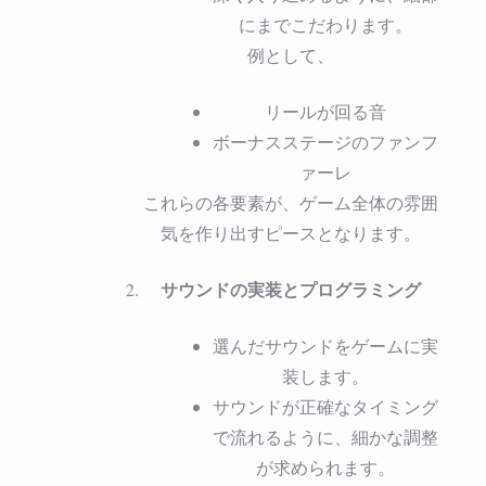
にまでこだわります。
例として、
リールが回る音
ボーナスステージのファンフ
ァーレ
これらの各要素が、ゲーム全体の雰囲
気を作り出すピースとなります。
サウンドの実装とプログラミング
選んだサウンドをゲームに実
装します。
サウンドが正確なタイミング
で流れるように、細かな調整
が求められます。