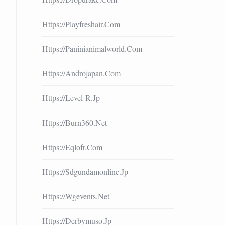
Https://playfreshair.com
Https://paninianimalworld.com
Https://androjapan.com
Https://level-R.jp
Https://burn360.net
Https://eqloft.com
Https://sdgundamonline.jp
Https://wgevents.net
Https://derbymuso.jp