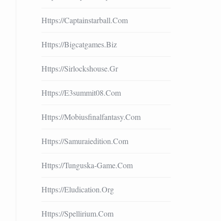
Https://captainstarball.com
Https://bigcatgames.biz
Https://sirlockshouse.gr
Https://e3summit08.com
Https://mobiusfinalfantasy.com
Https://samuraiedition.com
Https://tunguska-Game.com
Https://eludication.org
Https://spellirium.com