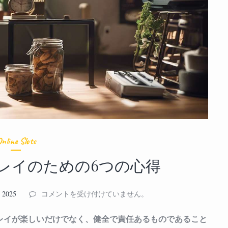
nline Slots
レイのための6つの心得
責
 2025
コメントを受け付けていません。
任
あ
レイが楽しいだけでなく、健全で責任あるものであること
る