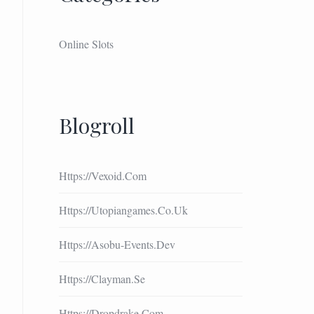
Online Slots
Blogroll
Https://vexoid.com
Https://utopiangames.co.uk
Https://asobu-Events.dev
Https://clayman.se
Https://dropdrake.com