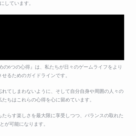
にしています。
ゲ
ー
ム
プ
レ
イ
の
た
め
の
めの6つの心得』は、私たちが日々のゲームライフをより
6
させるためのガイドラインです。
つ
の
心
忘れてしまわないように、そして自分自身や周囲の人々の
得
私たちはこれらの心得を心に留めています。
は
もたらす楽しさを最大限に享受しつつ、バランスの取れた
とが可能になります。