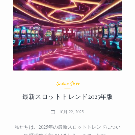
Online Slots
最新スロットトレンド2025年版
10月 22, 2025
私たちは、2025年の最新スロットトレンドについ