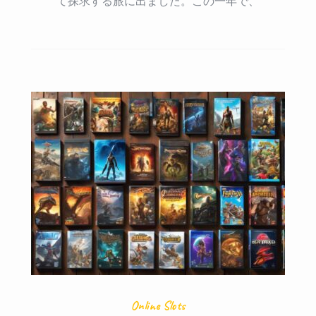
て探求する旅に出ました。この一年で、
Online Slots