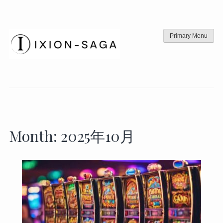
Skip
to
content
Primary Menu
Month:
2025年10月