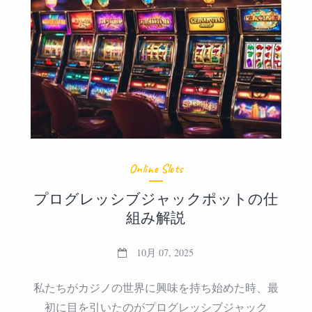
Online Slots
プログレッシブジャックポットの仕
組み解説
10月 07, 2025
私たちがカジノの世界に興味を持ち始めた時、最
初に目を引いたのがプログレッシブジャック