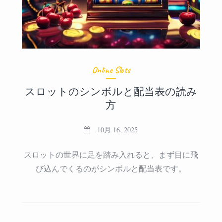
Online Slots
スロットのシンボルと配当表の読み
方
10月 16, 2025
スロットの世界に足を踏み入れると、まず目に飛
び込んでくるのがシンボルと配当表です。