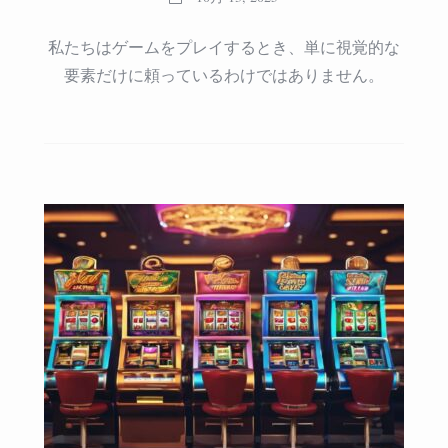
私たちはゲームをプレイするとき、単に視覚的な
要素だけに頼っているわけではありません。