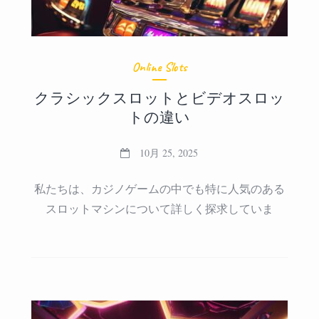
Online Slots
クラシックスロットとビデオスロッ
トの違い
10月 25, 2025
私たちは、カジノゲームの中でも特に人気のある
スロットマシンについて詳しく探求していま