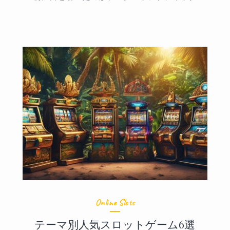
Online Slots
テーマ別人気スロットゲーム6選