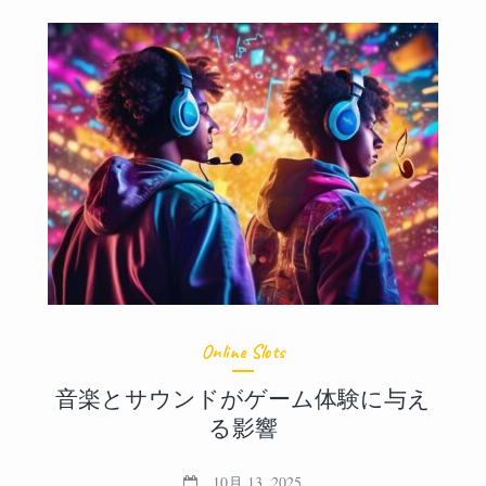
Online Slots
音楽とサウンドがゲーム体験に与え
る影響
10月 13, 2025