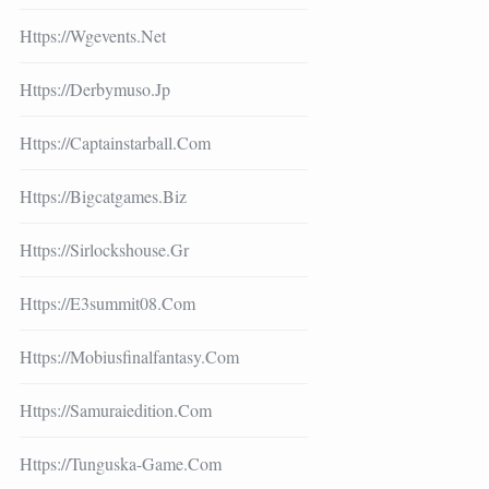
Https://wgevents.net
Https://derbymuso.jp
Https://captainstarball.com
Https://bigcatgames.biz
Https://sirlockshouse.gr
Https://e3summit08.com
Https://mobiusfinalfantasy.com
Https://samuraiedition.com
Https://tunguska-Game.com