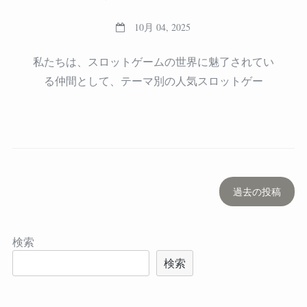
10月 04, 2025
私たちは、スロットゲームの世界に魅了されてい
る仲間として、テーマ別の人気スロットゲー
投
過去の投稿
稿
検索
ナ
検索
ビ