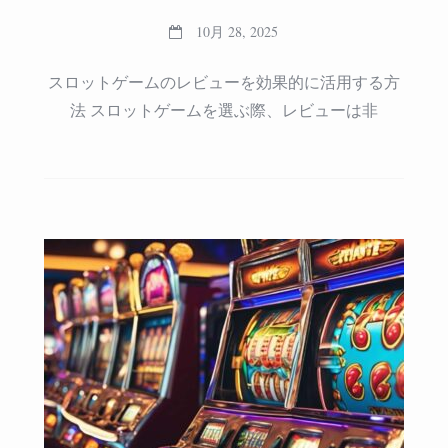
10月 28, 2025
スロットゲームのレビューを効果的に活用する方
法 スロットゲームを選ぶ際、レビューは非