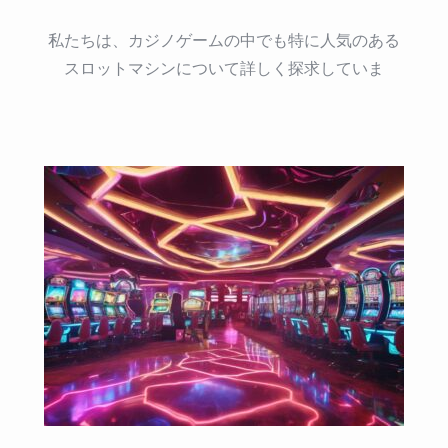
私たちは、カジノゲームの中でも特に人気のある
スロットマシンについて詳しく探求していま