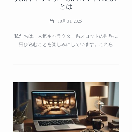
とは
10月 31, 2025
私たちは、人気キャラクター系スロットの世界に
飛び込むことを楽しみにしています。これら