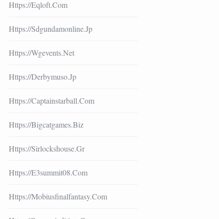
Https://eqloft.com
Https://sdgundamonline.jp
Https://wgevents.net
Https://derbymuso.jp
Https://captainstarball.com
Https://bigcatgames.biz
Https://sirlockshouse.gr
Https://e3summit08.com
Https://mobiusfinalfantasy.com