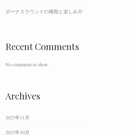
ボーナスラウンドの種類と楽しみ方
Recent Comments
No comments to show.
Archives
2025年11月
2025年10月