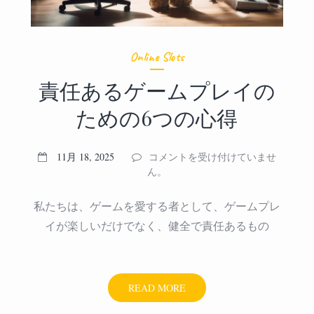
Online Slots
責任あるゲームプレイの
ための6つの心得
責
11月 18, 2025
コメントを受け付けていませ
任
ん。
あ
る
私たちは、ゲームを愛する者として、ゲームプレ
ゲ
イが楽しいだけでなく、健全で責任あるもの
ー
ム
プ
レ
責
READ MORE
イ
任
の