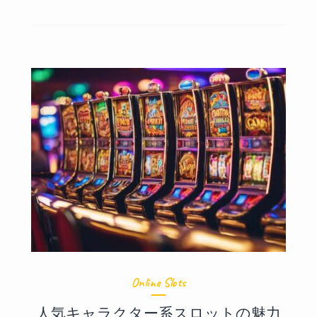
Online Slots
人気キャラクター系スロットの魅力