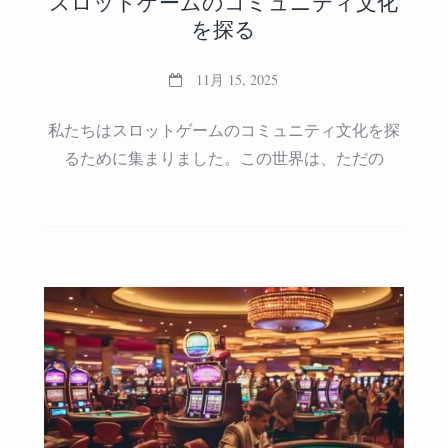
スロットゲームのコミュニティ文化
を探る
11月 15, 2025
私たちはスロットゲームのコミュニティ文化を探
るために集まりました。この世界は、ただの