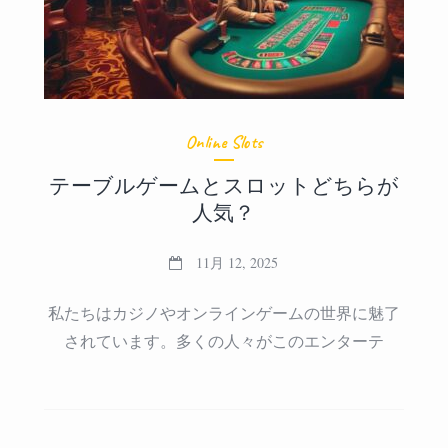
Online Slots
テーブルゲームとスロットどちらが
人気？
11月 12, 2025
私たちはカジノやオンラインゲームの世界に魅了
されています。多くの人々がこのエンターテ