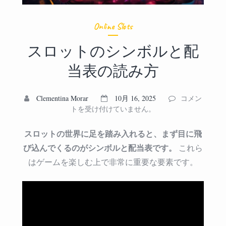
Online Slots
スロットのシンボルと配
当表の読み方
ス
Clementina Morar
10月 16, 2025
コメン
ロ
トを受け付けていません。
ッ
ト
スロットの世界に足を踏み入れると、まず目に飛
の
び込んでくるのがシンボルと配当表です。
これら
シ
はゲームを楽しむ上で非常に重要な要素です。
ン
ボ
ル
と
配
当
表