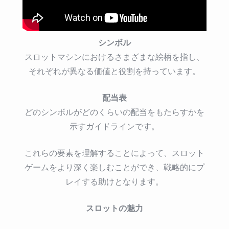
の
読
み
シンボル
方
は
スロットマシンにおけるさまざまな絵柄を指し、
それぞれが異なる価値と役割を持っています。
配当表
どのシンボルがどのくらいの配当をもたらすかを
示すガイドラインです。
これらの要素を理解することによって、スロット
ゲームをより深く楽しむことができ、戦略的にプ
レイする助けとなります。
スロットの魅力