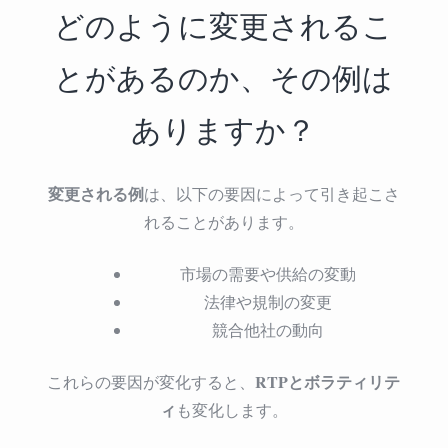
どのように変更されるこ
とがあるのか、その例は
ありますか？
変更される例
は、以下の要因によって引き起こさ
れることがあります。
市場の需要や供給の変動
法律や規制の変更
競合他社の動向
RTPとボラティリテ
これらの要因が変化すると、
ィ
も変化します。