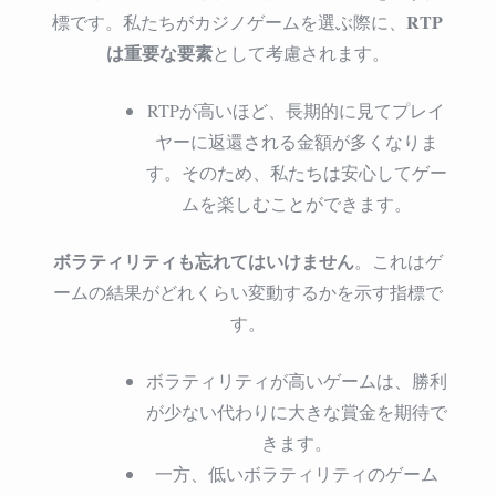
RTP
標です。私たちがカジノゲームを選ぶ際に、
は重要な要素
として考慮されます。
RTPが高いほど、長期的に見てプレイ
ヤーに返還される金額が多くなりま
す。そのため、私たちは安心してゲー
ムを楽しむことができます。
ボラティリティも忘れてはいけません
。これはゲ
ームの結果がどれくらい変動するかを示す指標で
す。
ボラティリティが高いゲームは、勝利
が少ない代わりに大きな賞金を期待で
きます。
一方、低いボラティリティのゲーム