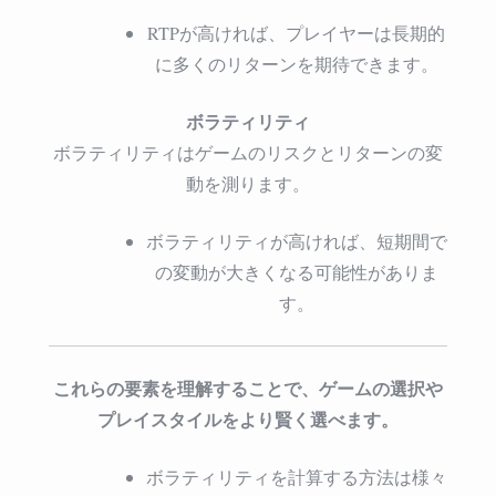
RTPが高ければ、プレイヤーは長期的
に多くのリターンを期待できます。
ボラティリティ
ボラティリティはゲームのリスクとリターンの変
動を測ります。
ボラティリティが高ければ、短期間で
の変動が大きくなる可能性がありま
す。
これらの要素を理解することで、ゲームの選択や
プレイスタイルをより賢く選べます。
ボラティリティを計算する方法は様々