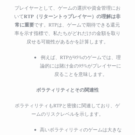
プレイヤーとして、ゲームの選択や資金管理にお
RTP（リターントゥプレイヤー）の理解は非
いて
常に重要
です。RTPは、ゲームで期待できる還元
率を示す指標で、私たちがどれだけの金額を取り
戻せる可能性があるかを計算します。
例えば、RTPが95%のゲームでは、理
論的には賭け金の95%がプレイヤーに
戻ることを意味します。
ボラティリティとその関連性
ボラティリティもRTPと密接に関連しており、ゲ
ームのリスクレベルを示します。
高いボラティリティのゲームは大きな