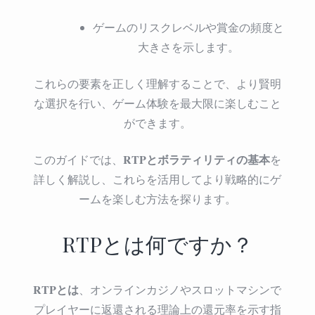
ゲームのリスクレベルや賞金の頻度と
大きさを示します。
これらの要素を正しく理解することで、より賢明
な選択を行い、ゲーム体験を最大限に楽しむこと
ができます。
RTPとボラティリティの基本
このガイドでは、
を
詳しく解説し、これらを活用してより戦略的にゲ
ームを楽しむ方法を探ります。
RTPとは何ですか？
RTPとは
、オンラインカジノやスロットマシンで
プレイヤーに返還される理論上の還元率を示す指