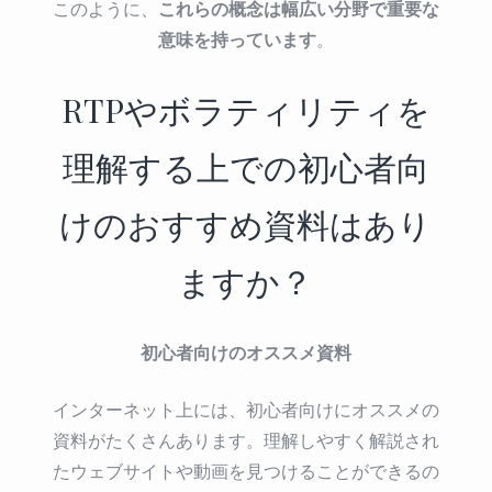
これらの概念は幅広い分野で重要な
このように、
意味を持っています
。
RTPやボラティリティを
理解する上での初心者向
けのおすすめ資料はあり
ますか？
初心者向けのオススメ資料
インターネット上には、初心者向けにオススメの
資料がたくさんあります。理解しやすく解説され
たウェブサイトや動画を見つけることができるの