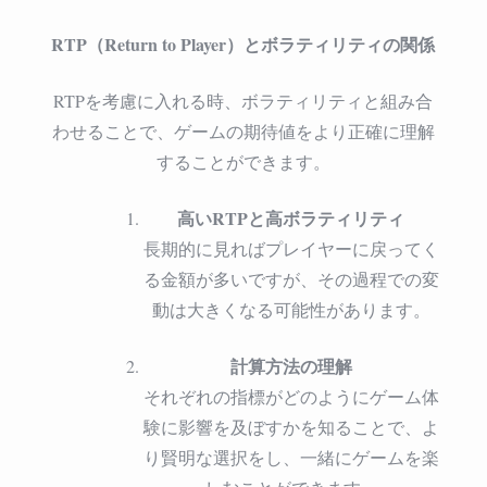
RTP（Return to Player）とボラティリティの関係
RTPを考慮に入れる時、ボラティリティと組み合
わせることで、ゲームの期待値をより正確に理解
することができます。
高いRTPと高ボラティリティ
長期的に見ればプレイヤーに戻ってく
る金額が多いですが、その過程での変
動は大きくなる可能性があります。
計算方法の理解
それぞれの指標がどのようにゲーム体
験に影響を及ぼすかを知ることで、よ
り賢明な選択をし、一緒にゲームを楽