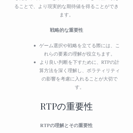
ることで、より現実的な期待値を得ることができ
ます。
戦略的な重要性
ゲーム選択や戦略を立てる際には、こ
れらの要素の理解が役立ちます。
より良い判断を下すために、RTPの計
算方法を深く理解し、ボラティリティ
の影響を考慮に入れることが大切で
す。
RTPの重要性
RTPの理解とその重要性