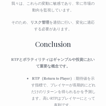
我々は、これらの変動に敏感であり、常に市場の
動向を監視しています。
リスク管理
そのため、
を適切に行い、変化に適応
する必要があります。
Conclusion
RTPとボラティリティはギャンブルや投資におい
て重要な概念です。
RTP（Return to Player）
: 期待値を示
す指標で、プレイヤーが長期的にどれ
だけのリターンを得られるかを予測し
ます。高いRTPはプレイヤーにとって
有利です。