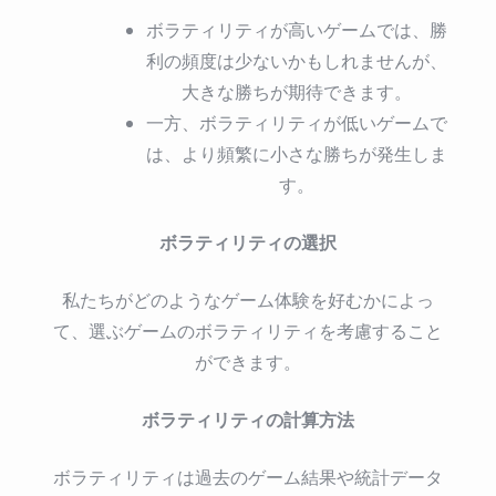
ボラティリティが高いゲームでは、勝
利の頻度は少ないかもしれませんが、
大きな勝ちが期待できます。
一方、ボラティリティが低いゲームで
は、より頻繁に小さな勝ちが発生しま
す。
ボラティリティの選択
私たちがどのようなゲーム体験を好むかによっ
て、選ぶゲームのボラティリティを考慮すること
ができます。
ボラティリティの計算方法
ボラティリティは過去のゲーム結果や統計データ